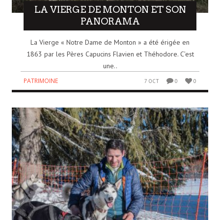
LA VIERGE DE MONTON ET SON
PANORAMA
La Vierge « Notre Dame de Monton » a été érigée en
1863 par les Pères Capucins Flavien et Théhodore. C’est
une..
PATRIMOINE
7 OCT
0
0