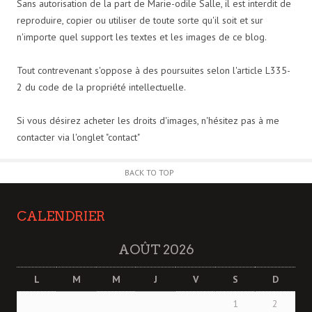
Sans autorisation de la part de Marie-odile Salle, il est interdit de
reproduire, copier ou utiliser de toute sorte qu'il soit et sur
n'importe quel support les textes et les images de ce blog.
Tout contrevenant s'oppose à des poursuites selon l'article L335-
2 du code de la propriété intellectuelle.
Si vous désirez acheter les droits d'images, n'hésitez pas à me
contacter via l'onglet "contact"
BACK TO TOP
CALENDRIER
AOÛT 2026
L
M
M
J
V
S
D
1
2