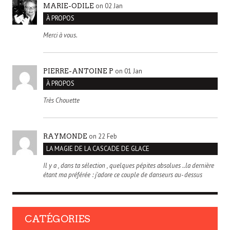
on 02 Jan
MARIE-ODILE
À PROPOS
Merci à vous.
on 01 Jan
PIERRE-ANTOINE P
À PROPOS
Très Chouette
on 22 Feb
RAYMONDE
LA MAGIE DE LA CASCADE DE GLACE
Il y a , dans ta sélection , quelques pépites absolues ..la dernière
étant ma préférée : j'adore ce couple de danseurs au- dessus
CATÉGORIES