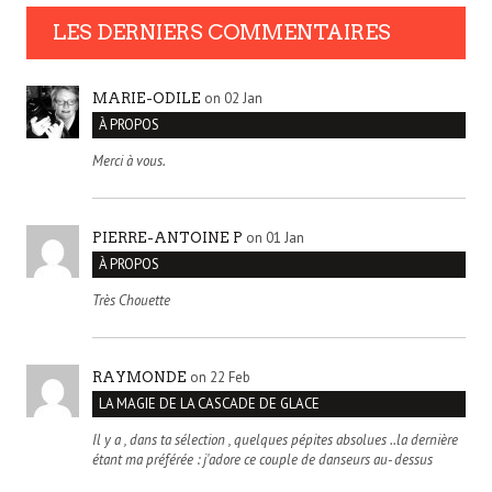
LES DERNIERS COMMENTAIRES
on 02 Jan
MARIE-ODILE
À PROPOS
Merci à vous.
on 01 Jan
PIERRE-ANTOINE P
À PROPOS
Très Chouette
on 22 Feb
RAYMONDE
LA MAGIE DE LA CASCADE DE GLACE
Il y a , dans ta sélection , quelques pépites absolues ..la dernière
étant ma préférée : j'adore ce couple de danseurs au- dessus