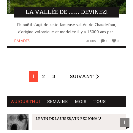
LA VALLÉE DE …… DEVINEZ!
Eh oui! il s’agit de cette fameuse vallée de Chaudefour,
d’origine volcanique et modelée il y a 15000 ans par..
BALADES
20 JUIN
1
0
1
2
3
SUIVANT
AUJOURD'HUI
SEMAINE
MOIS
TOUS
LE VIN DE LAURIER, VIN RÉGIONAL!
1