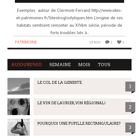
Exemples autour de Clermont-Ferrand http://www.sites-
et-patrimoines.fr/Sitestroglodytiques.htm L’origine de ses
habitats semblent remonter au XIVèm siècle, période de
forts troubles liés à..
PATRIMOINE
19 NOV
1
1
AUJOURD'HUI
SEMAINE
MOIS
TOUS
LE COL DE LA GENESTE.
1
LE VIN DE LAURIER, VIN RÉGIONAL!
2
POURQUOI UNE PUPILLE RECTANGULAIRE?
3