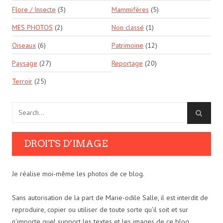
Flore / Insecte
(3)
Mammifères
(5)
MES PHOTOS
(2)
Non classé
(1)
Oiseaux
(6)
Patrimoine
(12)
Paysage
(27)
Reportage
(20)
Terroir
(25)
DROITS D’IMAGE
Je réalise moi-même les photos de ce blog.
Sans autorisation de la part de Marie-odile Salle, il est interdit de
reproduire, copier ou utiliser de toute sorte qu'il soit et sur
n'importe quel support les textes et les images de ce blog.