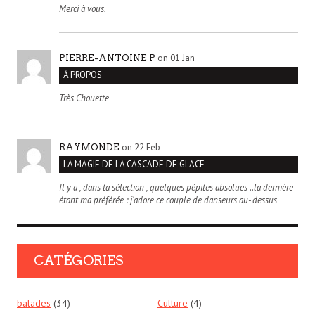
Merci à vous.
on 01 Jan
PIERRE-ANTOINE P
À PROPOS
Très Chouette
on 22 Feb
RAYMONDE
LA MAGIE DE LA CASCADE DE GLACE
Il y a , dans ta sélection , quelques pépites absolues ..la dernière
étant ma préférée : j'adore ce couple de danseurs au- dessus
CATÉGORIES
balades
(34)
Culture
(4)