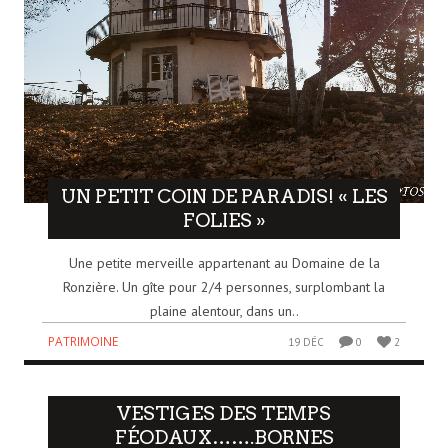
UN PETIT COIN DE PARADIS! « LES
FOLIES »
Une petite merveille appartenant au Domaine de la
Ronzière. Un gîte pour 2/4 personnes, surplombant la
plaine alentour, dans un..
PATRIMOINE
19 DÉC
0
2
VESTIGES DES TEMPS
FÉODAUX…….BORNES