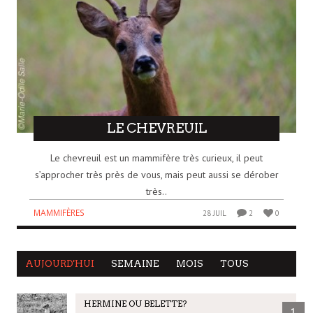
LE CHEVREUIL
Le chevreuil est un mammifère très curieux, il peut
s’approcher très près de vous, mais peut aussi se dérober
très..
MAMMIFÈRES
28 JUIL
2
0
AUJOURD'HUI
SEMAINE
MOIS
TOUS
HERMINE OU BELETTE?
1