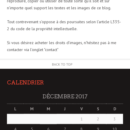
reproduire, copier ou utiliser de toute sorte qu'il soit et sur
n'importe quel support les textes et les images de ce blog.
Tout contrevenant s'oppose à des poursuites selon l'article L335-
2 du code de la propriété intellectuelle.
Si vous désirez acheter les droits d'images, n'hésitez pas à me
contacter via l'onglet "contact"
BACK TO TOP
CALENDRIER
DÉCEMBRE 2017
L
M
M
J
V
S
D
1
2
3
4
5
6
7
8
9
10