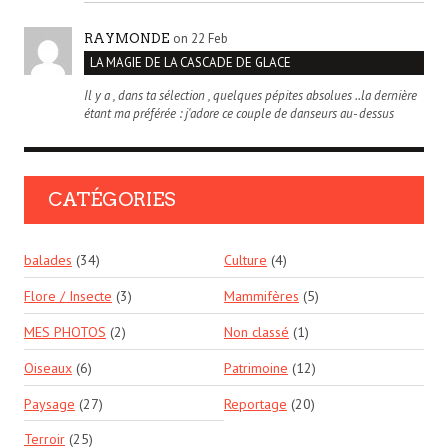
on 22 Feb
RAYMONDE
LA MAGIE DE LA CASCADE DE GLACE
Il y a , dans ta sélection , quelques pépites absolues ..la dernière
étant ma préférée : j'adore ce couple de danseurs au- dessus
CATÉGORIES
balades
(34)
Culture
(4)
Flore / Insecte
(3)
Mammifères
(5)
MES PHOTOS
(2)
Non classé
(1)
Oiseaux
(6)
Patrimoine
(12)
Paysage
(27)
Reportage
(20)
Terroir
(25)