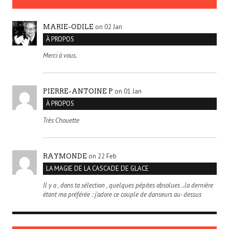
on 02 Jan
MARIE-ODILE
À PROPOS
Merci à vous.
on 01 Jan
PIERRE-ANTOINE P
À PROPOS
Très Chouette
on 22 Feb
RAYMONDE
LA MAGIE DE LA CASCADE DE GLACE
Il y a , dans ta sélection , quelques pépites absolues ..la dernière
étant ma préférée : j'adore ce couple de danseurs au- dessus