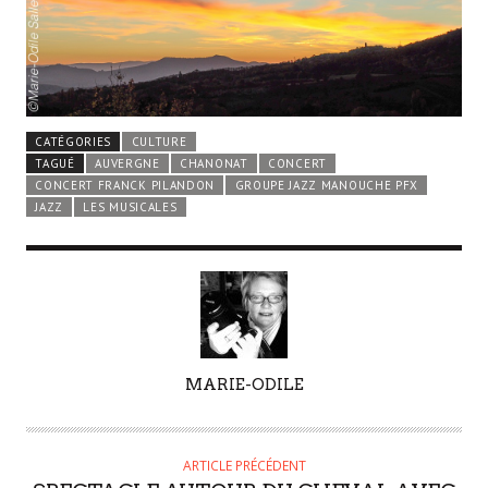
CATÉGORIES
CULTURE
TAGUÉ
AUVERGNE
CHANONAT
CONCERT
CONCERT FRANCK PILANDON
GROUPE JAZZ MANOUCHE PFX
JAZZ
LES MUSICALES
A
MARIE-ODILE
U
T
E
ARTICLE PRÉCÉDENT
U