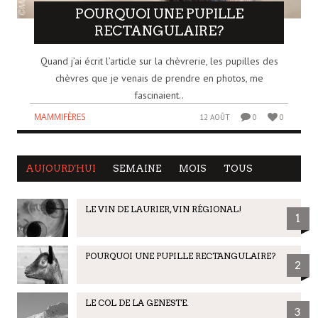
POURQUOI UNE PUPILLE
RECTANGULAIRE?
Quand j’ai écrit l’article sur la chèvrerie, les pupilles des
chèvres que je venais de prendre en photos, me
fascinaient..
MAMMIFÈRES
12 AOÛT
0
0
AUJOURD'HUI
SEMAINE
MOIS
TOUS
LE VIN DE LAURIER, VIN RÉGIONAL!
1
POURQUOI UNE PUPILLE RECTANGULAIRE?
2
LE COL DE LA GENESTE.
3