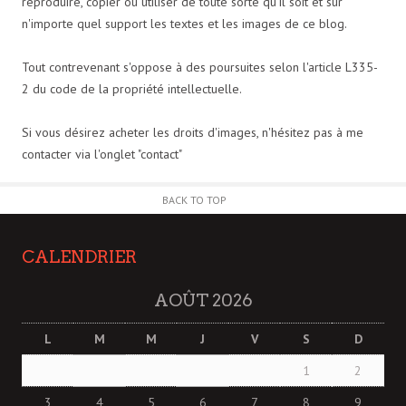
reproduire, copier ou utiliser de toute sorte qu'il soit et sur
n'importe quel support les textes et les images de ce blog.
Tout contrevenant s'oppose à des poursuites selon l'article L335-
2 du code de la propriété intellectuelle.
Si vous désirez acheter les droits d'images, n'hésitez pas à me
contacter via l'onglet "contact"
BACK TO TOP
CALENDRIER
AOÛT 2026
L
M
M
J
V
S
D
1
2
3
4
5
6
7
8
9