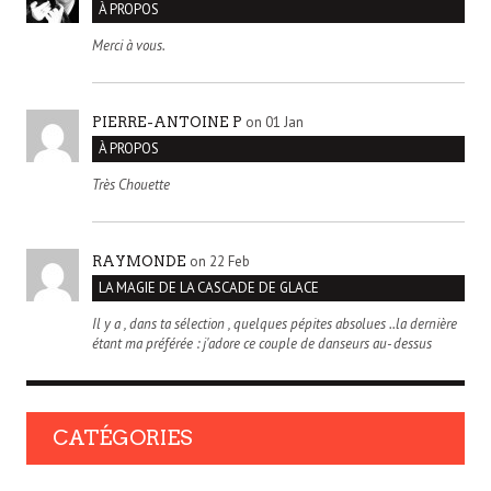
À PROPOS
Merci à vous.
on 01 Jan
PIERRE-ANTOINE P
À PROPOS
Très Chouette
on 22 Feb
RAYMONDE
LA MAGIE DE LA CASCADE DE GLACE
Il y a , dans ta sélection , quelques pépites absolues ..la dernière
étant ma préférée : j'adore ce couple de danseurs au- dessus
CATÉGORIES