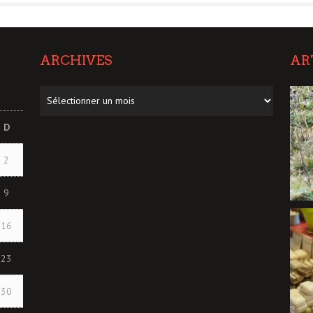
ARCHIVES
AR
Archives
D
2
9
16
23
30