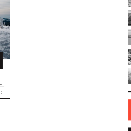
y
..
0