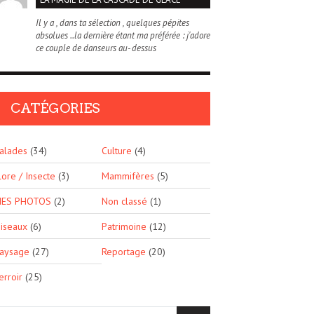
Il y a , dans ta sélection , quelques pépites
absolues ..la dernière étant ma préférée : j'adore
ce couple de danseurs au- dessus
CATÉGORIES
alades
(34)
Culture
(4)
lore / Insecte
(3)
Mammifères
(5)
ES PHOTOS
(2)
Non classé
(1)
iseaux
(6)
Patrimoine
(12)
aysage
(27)
Reportage
(20)
erroir
(25)